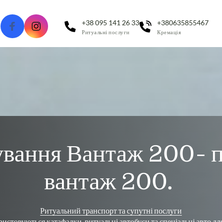
+38 095 141 26 33
+380635855467
Ритуальні послуги
Кремація
 Київ
ключ
вантаж 200. 
Ритуальний 
транспорт 
та 
супутні 
послуги
истовуються катафалки, ритуальні автобуси та спеціальні авто дл