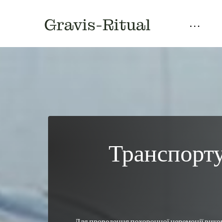
Gravis-Ritual
Труни
Ритуальні Товари
Ритуальні послуги
Кремація під 
 Транспортування Вантаж 200- перевезення 
Для проведення похоронної церемонії викор