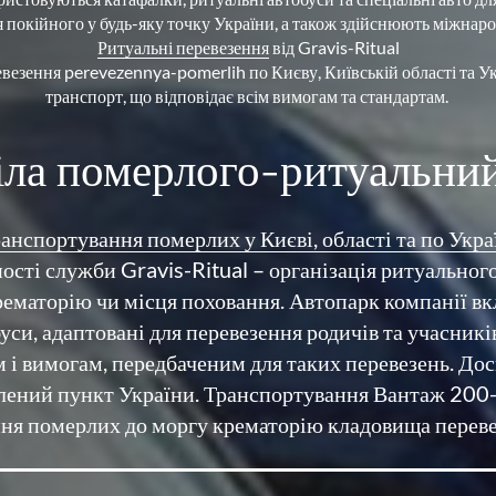
Ритуальні 
перевезення
 від Gravis-Ritual

евезення perevezennya-pomerlih по Києву, Київській області та Ук
транспорт, що відповідає всім вимогам та стандартам. 
іла померлого-ритуальни
анспортування 
померлих 
у 
Києві, 
області 
та 
по 
Укра
сті служби Gravis-Ritual – організація ритуального
крематорію чи місця поховання. Автопарк компанії вк
уси, адаптовані для перевезення родичів та учасникі
 і вимогам, передбаченим для таких перевезень. Досв
селений пункт України. Транспортування Вантаж 200
ння померлих до моргу крематорію кладовища перев