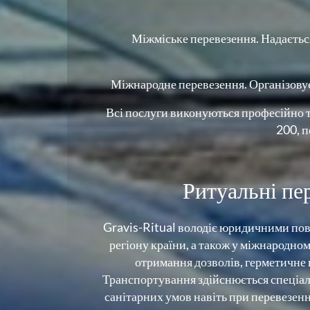
Міжміське перевезення. Надається
Міжнародне перевезення. Організовуєт
Всі послуги виконуються професійно т
200, п
Ритуальні пе
Gravis-Ritual володіє юридичними повн
регіону країни, а також у міжнародно
отримання дозволів, герметичне 
Транспортування здійснюється спеціал
санітарних умов навіть при перевезенн