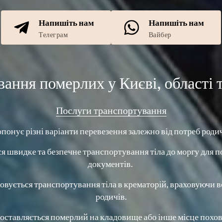
Напишіть нам
Напишіть нам
Телеграм
Вайбер
ання померлих у Києві, області т
Послуги 
транспортування
онує різні варіанти перевезення залежно від потреб родичі
я швидке та безпечне транспортування тіла до моргу для п
документів. 
овується транспортування тіла в крематорій, враховуючи вс
родичів.
Доставляється померлий на кладовище або інше місце похов