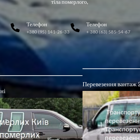
тіла померлого, 

Телефон
Телефон
+380 (95) 141-26-33
+ 380 (63) 585-54-67
Перевезення вантаж
ні 