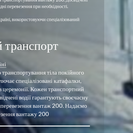
раїні, використовуючи спеціалізований 
й транспорт
їні
 транспортування тіла покійного 
лючає спеціалізовані катафалки, 
в церемонії. Кожен транспортний 
ідчені водії гарантують своєчасну 
-перевезення вантаж 200. Надаємо 
езення вантажу 200 