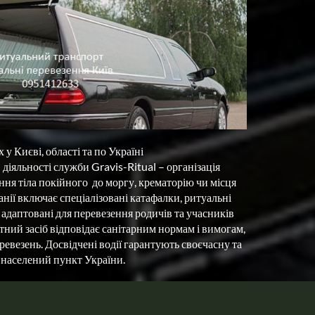
Києві, області та по Україні

іяльності служби Gravis-Ritual – організація 
я тіла покійного  до моргу, крематорію чи місця 
ії включає спеціалізовані катафалки, ритуальні 
 адаптовані для перевезення родичів та учасників 
ний засіб відповідає санітарним нормам і вимогам, 
евезень. Досвідчені водії гарантують своєчасну та 
й населений пункт України.