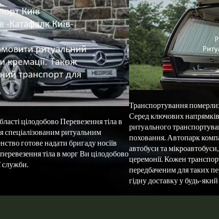
Транспортування померлих у 
Серед ключових напрямків д
бласті цілодобово Перевезення тіла в 
ритуального транспортуванн
ся спеціалізованим ритуальним 
поховання. Автопарк компан
ство готове надати бригаду носіїв 
автобуси та мікроавтобуси,
 перевезення тіла в морг Ви цілодобово 
церемонії. Кожен транспорт
 служби.
передбаченим для таких пер
гідну доставку у будь-яки