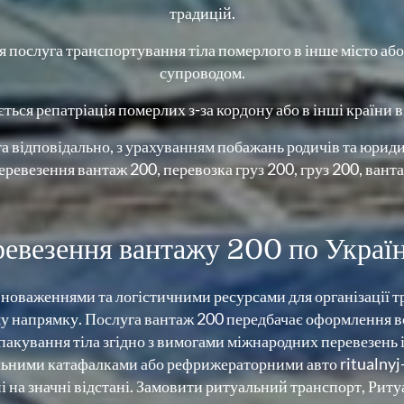
традицій.
 послуга транспортування тіла померлого в інше місто або
супроводом.
ься репатріація померлих з-за кордону або в інші країни 
а відповідально, з урахуванням побажань родичів та юрид
еревезення вантаж 200, перевозка груз 200, груз 200, вант
ревезення вантажу 200 по Україні
оваженнями та логістичними ресурсами для організації тр
му напрямку. Послуга вантаж 200 передбачає оформлення вс
пакування тіла згідно з вимогами міжнародних перевезень 
ьними катафалками або рефрижераторними авто ritualnyj-
і на значні відстані. Замовити ритуальний транспорт, Рит