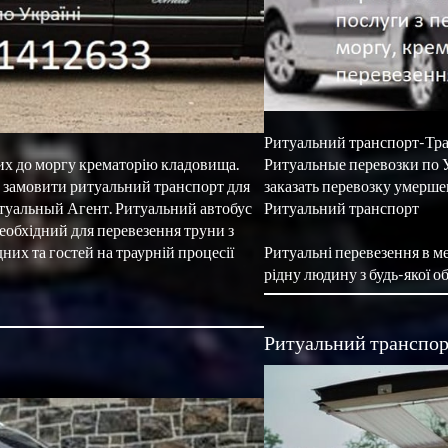
Ритуальний транспорт-Тран
х до моргу крематорію кладовища. 
Ритуальные перевозки по 
е замовити ритуальний транспорт для 
заказать перевозку умерше
туальный Агент. Ритуальний автобус 
Ритуальний транспорт

еобхідний для перевезення труни з 
Ритуальні перевезення в м
рідну людину з будь-якої о
Ритуальний транспор