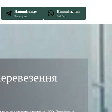
Напишіть нам
Напишіть нам
Телеграм
Вайбер
я транспортування вантажу 200. Досвідчені 