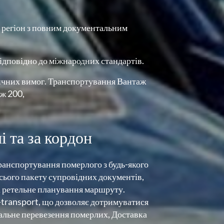
 регіон з повним документальним 
відповідно до міжнародних стандартів.
ичних вимог. Транспортування Вантаж 
аж 200,
 та за кордон
анспортування померлого з будь-якого 
ього пакету супровідних документів, 
і ретельне планування маршруту. 
transport, що дозволяє дотримуватися 
уальне перевезення померлих, Доставка 