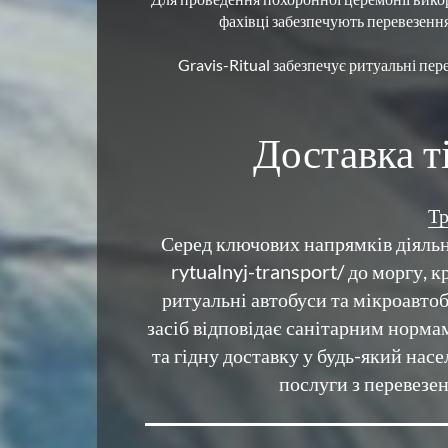
Gravis-Ritual забезпечує ритуальні пер
Доставка т
Тр
Серед ключових напрямків діяльно
rytualnyj-transport/ до моргу, 
ритуальні автобуси та мікроавтоб
засіб відповідає санітарним нормам
та гідну доставку у будь-який на
послуги з перевезе