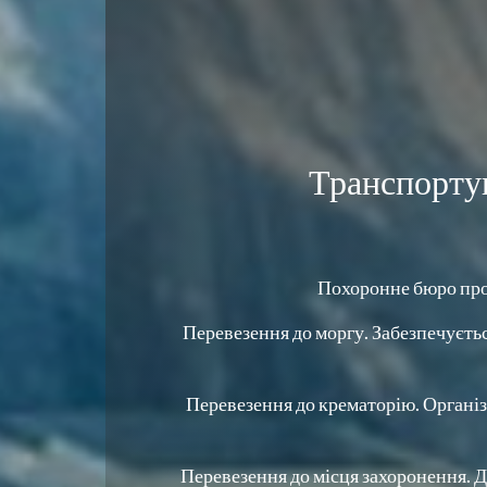
Транспортув
Похоронне бюро проп
Перевезення до моргу. Забезпечуєтьс
Перевезення до крематорію. Організ
Перевезення до місця захоронення. 