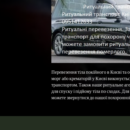
Перевезення тіла покійного в Києві та о
морг або крематорій у Києві виконуєть
транспортом. Також наше ритуальне аген
для спуску і підйому тіла по сходах. Для
можете звернутися до нашої похоронної