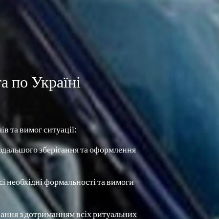
а по Україні
в та вимог ситуації:
одальшого зберігання та оформлення 
і необхідні формальності та вимоги 
ання з дотриманням всіх ритуальних 