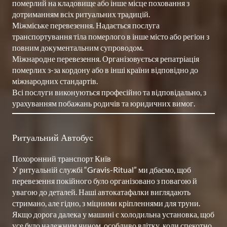
померлий на кладовище або інше місце поховання з 
дотриманням всіх ритуальних традицій.

Міжміське перевезення. Надається послуга 
транспортування тіла померлого в інше місто або регіон з 
повним документальним супроводом.

Міжнародне перевезення. Організовується репатріація 
померлих з-за кордону або в інші країни відповідно до 
міжнародних стандартів.

Всі послуги виконуються професійно та відповідально, з 
урахуванням побажань родичів та юридичних вимог.
Ритуальний Автобус
Похоронний транспорт Київ 

У ритуальній службі “Gravis-Ritual” ми дбаємо, щоб 
перевезення покійного було організовано з повагою й 
увагою до деталей. Наші автокатафалки виглядають 
стримано, але гідно, з міцними кріпленнями для труни. 
Якщо дорога далека у машині є холодильна установка, щоб 
усе було належним чином, особливо влітку, коли спекотно. 