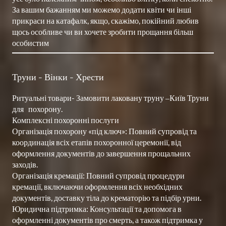
За вашим бажанням ми можемо додати квіти чи інші 
прикраси на катафалк, якщо, скажімо, покійний любив 
щось особливе чи ви хочете зробити прощання більш 
особистим
Труни - Вінки - Хрести 
Ритуальні товари- Замовити лаковану труну ‒Київ Труни  
для   похорону.

Комплексні похоронні послуги

Організація похорону «під ключ»: Повний супровід та 
координація всіх етапів похоронної церемонії, від 
оформлення документів до завершення прощальних 
заходів.

Організація кремації: Повний супровід процедури 
кремації, включаючи оформлення всіх необхідних 
документів, доставку тіла до крематорію та підбір урни.

Юридична підтримка: Консультації та допомога в 
оформленні документів про смерть, а також підтримка у 