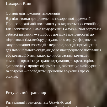
Похорон Київ
Організація поховань та кремацій

Від підготовки до проведення похоронної церемонії

Процес організації поховання ускладнюється як емоційно, 
так і логістично. Саме тому фахівці Gravis-Ritual беруть на 
себе всі завдання — від збору довідок і довіреностей до 
підготовки тіла, вибору ритуального одягу, оформлення 
залу прощання, взаємодії з церквою, оренди приміщення 
для поминального обіду, аж до безпосереднього поховання 
або кремації. У випадках, коли обирається кремація, 
компанія організовує транспортування до крематорію, 
супроводжує процес оформлення, забезпечує вибір урни, а 
за потреби — проводить церемонію вручення праху 
Ритуальний Транспорт
Ритуальний транспорт від Gravis-Ritual
