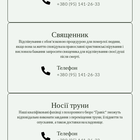
+380 (95) 141-26-33
Священник
Відспівування є обов'язковою процедурою для померлої людини, 
якщо вона за життя сповідувала православні християнські вірування і 
висловила бажання запросити священика для відспівування своєї душі 
після смерті.
Телефон
+380 (95) 141-26-33
Носії труни
Наші кваліфіковані фахівці з похоронного бюро "Гравіс" зможуть 
відповідально виконати завдання з переміщення труни, її підняття та 
опускання, а також доставки на кладовище.
Телефон