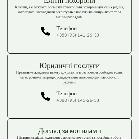
Елітні похорони
Клієнти, які бажають організувати особливі похорони для своїх рідних, 
мотивують нас надавати всі ритуальні послуги найвищої якості та за 
вищим розрядом.
Телефон
+380 (95) 141-26-33
Юридичні послуги
Правильне складання пакету документів в разі смерті особи дозволяє 
легко розпочати процес успадкування та переоформити особисті 
рахунки.
Телефон
+380 (95) 141-26-33
Догляд за могилами
Підтримка місць поховання у доглянутому стані та постійна турбота 