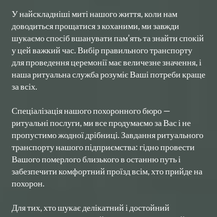
У найскладніші миті нашого життя, коли нам 
доводиться прощатися з коханими, ми завжди 
шукаємо спосіб вшанувати пам’ять та знайти спокій 
у цей важкий час. Вибір правильного транспорту 
для проведення церемонії має величезне значення, і 
наша ритуальна служба розуміє Ваші потреби краще 
за всіх.

Спеціалізація нашого похоронного бюро — 
ритуальні послуги, ми все продумаємо за Вас і не 
пропустимо жодної дрібниці. Завдання ритуального 
транспорту нашого підприємства: гідно провести 
Вашого померлого близького в останню путь і 
забезпечити комфортний проїзд всім, хто прийде на 
похорон.

Для тих, хто шукає делікатний і достойний 