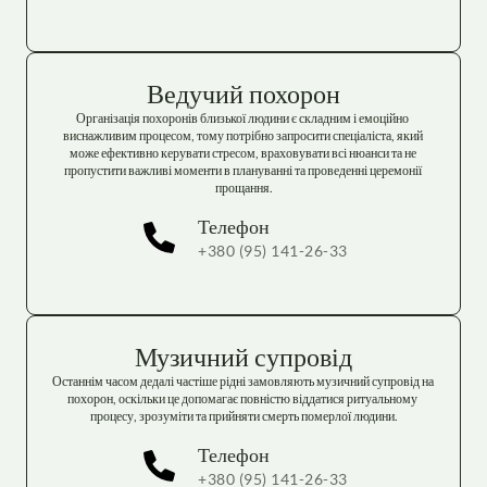
Ведучий похорон
Організація похоронів близької людини є складним і емоційно 
виснажливим процесом, тому потрібно запросити спеціаліста, який 
може ефективно керувати стресом, враховувати всі нюанси та не 
пропустити важливі моменти в плануванні та проведенні церемонії 
прощання.
Телефон
+380 (95) 141-26-33
Музичний супровід
Останнім часом дедалі частіше рідні замовляють музичний супровід на 
похорон, оскільки це допомагає повністю віддатися ритуальному 
процесу, зрозуміти та прийняти смерть померлої людини.
Телефон
+380 (95) 141-26-33