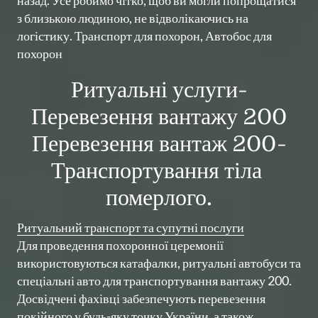
назад. Усе робимо чітко, щоб ви могли попрощатися 
з близькою людиною, не відволікаючись на 
логістику. Транспорт для похорон, Автобос для 
похорон
Ритуальні услуги-
Перевезення вантажу 200
Перевезення вантаж 200-
Транспортування тіла 
померлого.
Ритуальний 
транспорт 
та 
супутні 
послуги
Для проведення похоронної церемонії 
використовуються катафалки, ритуальні автобуси та 
спеціальні авто для транспортування вантажу 200. 
Досвідчені фахівці забезпечують перевезення 
покійного у будь-яку точку України, а також 