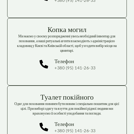
+380 (95) 141-26-33
Копка могил
Ми маємо у своєму розпорядженні увесь необхідний інвентар для 
поховання, а наші ритуальні агенти взаємодіють з адміністрацією 
кладовищ у Києві та Київській області, щоб узгодити вибір місця на 
цвинтарі.
Телефон
+380 (95) 141-26-33
Туалет покійного
Одяг для поховання повинен бути новим і спеціально пошитим для цієї 
цілі. При виборі одягу та взуття для покійної рідної людини ми 
враховуємо її особисті уподобання та погляди.
Телефон
+380 (95) 141-26-33