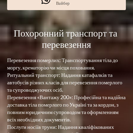
Вайбер
Похоронний транспорт та 
перевезення
Перевезення померлих: Транспортування тіла до 
моргу, крематорію чи місця поховання.

Ритуальний транспорт: Надання катафалків та 
автобусів різних класів для перевезення померлого 
та супроводжуючих осіб.

Перевезення «Вантажу 200»: Професійна та надійна 
доставка тіла померлого по Україні та за кордон, з 
повним юридичним супроводом та оформленням 
всіх необхідних документів.

Послуги носіїв труни: Надання кваліфікованих 