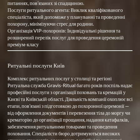
питаннях, пов’язаних зі спадщиною.

Послуги ритуального агента: Виклик кваліфікованого 
спеціаліста, який допоможе у плануванні та проведенні 
похорону, мінімізуючи стрес для родини.

Організація VIP-похоронів: Індивідуальні рішення та 
розширений перелік послуг для проведення церемоній 
Ритуальні послуги Київ
Комплекс ритуальних послуг у столиці та регіоні

Ритуальна служба Gravis-Ritual багато років поспіль надає 
професійні послуги з організації поховань та кремацій у 
Києві та Київській області. Діяльність компанії охоплює всі 
етапи, пов’язані з підготовкою до похоронної церемонії — 
від оформлення документів і перевезення тіла до моргу чи 
крематорію до організації прощання, надання катафалків, 
забезпечення ритуальними товарами та проведення 
поховання. Спеціалісти бюро дотримуються високих 