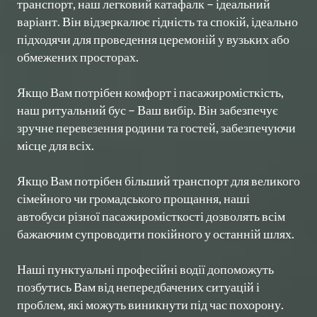
транспорт, наш легковий катафалк – ідеальний 
варіант. Він відзеркалює гідність та спокій, ідеально 
підходячи для проведення церемоній у вузьких або 
обмежених просторах.

Якщо Вам потрібен комфорт і пасажиромісткість, 
наш ритуальний бус – Ваш вибір. Він забезпечує 
зручне перевезення родини та гостей, забезпечуючи 
місце для всіх.

Якщо Вам потрібен більший транспорт для великого 
сімейного чи громадського прощання, наші 
автобуси різної пасажиромісткості дозволять всім 
бажаючим супроводити покійного у останній шлях.

Наші пунктуальні професійні водії допоможуть 
позбутись Вам від непередбачених ситуацій і 
проблем, які можуть виникнути під час похорону.
