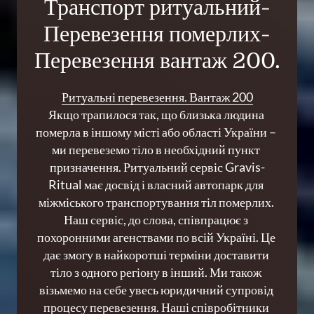
Транспорт ритуальний-
Перевезення померлих-
Перевезення вантаж 200.
Ритуальні 
перевезення. 
Вантаж 
200
Якщо трапилося так, що близька людина 
померла в іншому місті або області України – 
ми перевеземо тіло в необхідний пункт 
призначення. Ритуальний сервіс Gravis-
Ritual має досвід і власний автопарк для 
міжміського транспортування тіл померлих. 
Наш сервіс, до слова, співпрацює з 
похоронними агенствами по всій Україні. Це 
дає змогу в найкоротші терміни доставити 
тіло з одного регіону в інший. Ми також 
візьмемо на себе увесь юридичний супровід 
процесу перевезення. Наші співробітники 