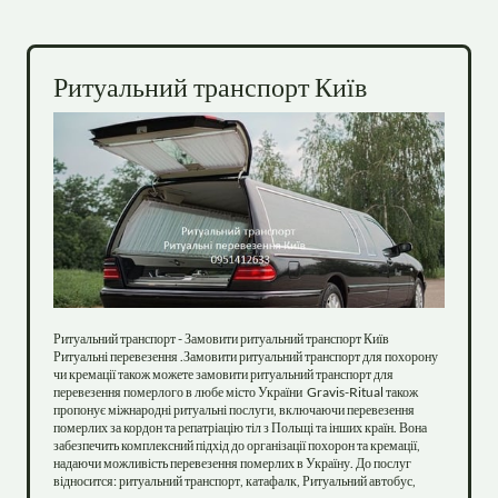
Ритуальний транспорт Київ
Ритуальний транспорт - Замовити ритуальний транспорт Київ

Ритуальні перевезення .Замовити ритуальний транспорт для похорону 
чи кремації також можете замовити ритуальний транспорт для 
перевезення померлого в любе місто України  Gravis-Ritual також 
пропонує міжнародні ритуальні послуги, включаючи перевезення 
померлих за кордон та репатріацію тіл з Польщі та інших країн. Вона 
забезпечить комплексний підхід до організації похорон та кремації, 
надаючи можливість перевезення померлих в Україну. До послуг 
відносится: ритуальний транспорт, катафалк, Ритуальний автобус, 