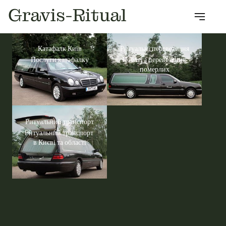
Gravis-Ritual
Катафалк Київ
Ритуальні перевезення
Послуги катафалку
Послуга перевезення 
померлих
Ритуальний транспорт
Ритуальний транспорт 
в Києві та області