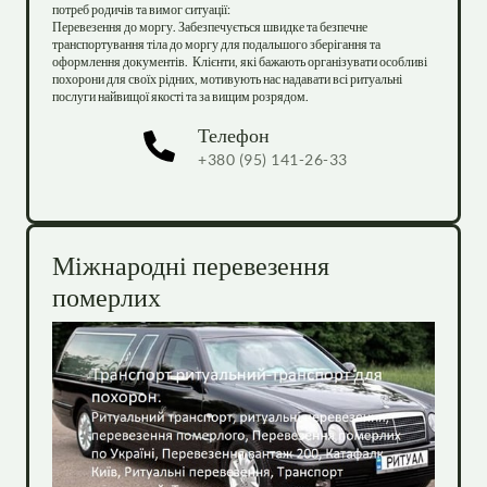
потреб родичів та вимог ситуації:

Перевезення до моргу. Забезпечується швидке та безпечне 
транспортування тіла до моргу для подальшого зберігання та 
оформлення документів.  Клієнти, які бажають організувати особливі 
похорони для своїх рідних, мотивують нас надавати всі ритуальні 
послуги найвищої якості та за вищим розрядом.
Телефон
+380 (95) 141-26-33
Міжнародні перевезення 
померлих