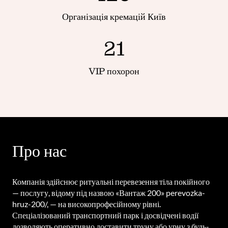
Організація кремацій Київ
21
VIP похорон
Про нас
Компанія здійснює ритуальні перевезення тіла покійного 
— послугу, відому під назвою «Вантаж 200» perevozka-
hruz-200/, — на високопрофесійному рівні. 
Спеціалізований транспортний парк і досвідчені водії 
дозволяють оперативно доставити труну або урну з будь-