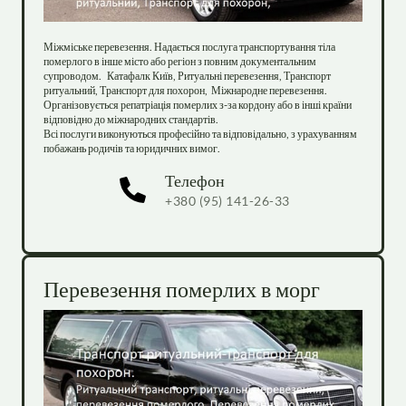
Міжміське перевезення. Надається послуга транспортування тіла 
померлого в інше місто або регіон з повним документальним 
супроводом.   Катафалк Київ, Ритуальні перевезення, Транспорт 
ритуальний, Транспорт для похорон,  Міжнародне перевезення. 
Організовується репатріація померлих з-за кордону або в інші країни 
відповідно до міжнародних стандартів.

Всі послуги виконуються професійно та відповідально, з урахуванням 
побажань родичів та юридичних вимог.
Телефон
+380 (95) 141-26-33
Перевезення померлих в морг